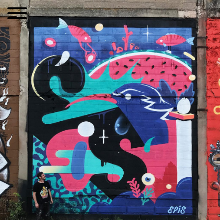
TOUS LES PROJETS
PAINTINGS
ILLUSTRATIONS
EXPOSITIONS
SHOP
ABOUT
CONTACT
© all works are copyrighted. Unauthorized
reproduction is prohibited.